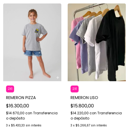
2X1
2X1
REMERON LISO
REMERON PIZZA
$15.800,00
$16.300,00
$14.220,00
con
Transferencia
$14.670,00
con
Transferencia
o depósito
o depósito
3
x
$5.266,67
sin interés
3
x
$5.433,33
sin interés