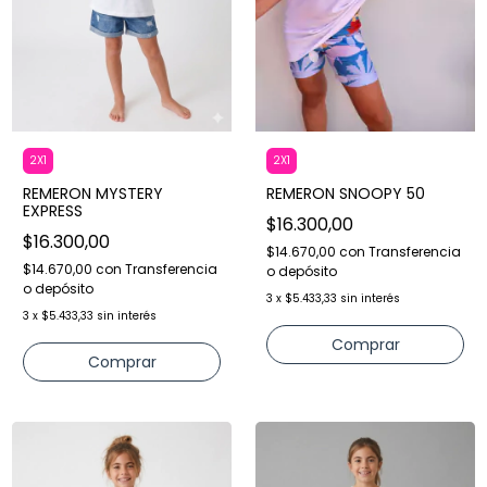
2X1
2X1
REMERON SNOOPY 50
REMERON MYSTERY
EXPRESS
$16.300,00
$16.300,00
$14.670,00
con
Transferencia
$14.670,00
con
Transferencia
o depósito
o depósito
3
x
$5.433,33
sin interés
3
x
$5.433,33
sin interés
Comprar
Comprar