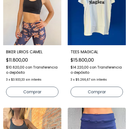
BIKER LIRIOS CAMEL
TEES MAGICAL
$11.800,00
$15.800,00
$10.620,00
con
Transferencia
$14.220,00
con
Transferencia
o depósito
o depósito
3
x
$3.933,33
sin interés
3
x
$5.266,67
sin interés
Comprar