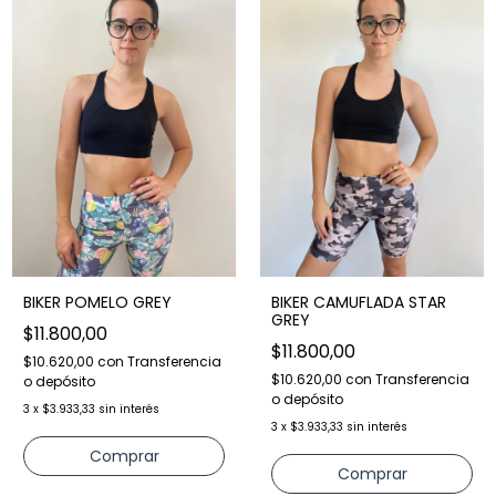
BIKER POMELO GREY
BIKER CAMUFLADA STAR
GREY
$11.800,00
$11.800,00
$10.620,00
con
Transferencia
$10.620,00
con
Transferencia
o depósito
o depósito
3
x
$3.933,33
sin interés
3
x
$3.933,33
sin interés
Comprar
Comprar