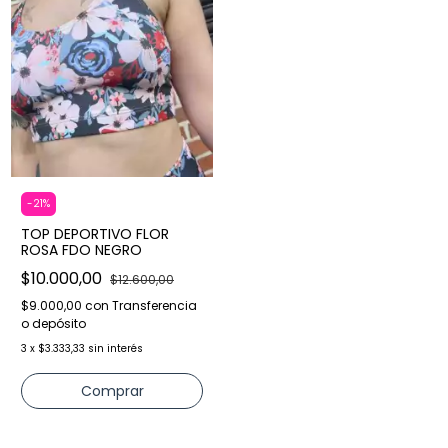
-
21
%
TOP DEPORTIVO FLOR
ROSA FDO NEGRO
$10.000,00
$12.600,00
$9.000,00
con
Transferencia
o depósito
3
x
$3.333,33
sin interés
Comprar