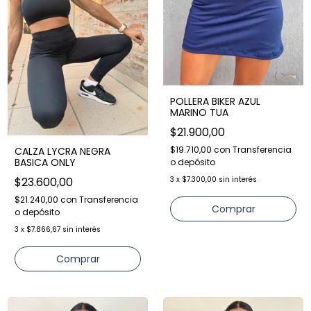
POLLERA BIKER AZUL
MARINO TUA
$21.900,00
$19.710,00
con
Transferencia
CALZA LYCRA NEGRA
BASICA ONLY
o depósito
$23.600,00
3
x
$7.300,00
sin interés
$21.240,00
con
Transferencia
Comprar
o depósito
3
x
$7.866,67
sin interés
Comprar