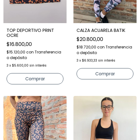
TOP DEPORTIVO PRINT
CALZA ACUARELA BATIK
OCRE
$20.800,00
$16.800,00
$18.720,00
con
Transferencia
$15.120,00
con
Transferencia
o depósito
o depósito
3
x
$6.933,33
sin interés
3
x
$5.600,00
sin interés
Comprar
Comprar