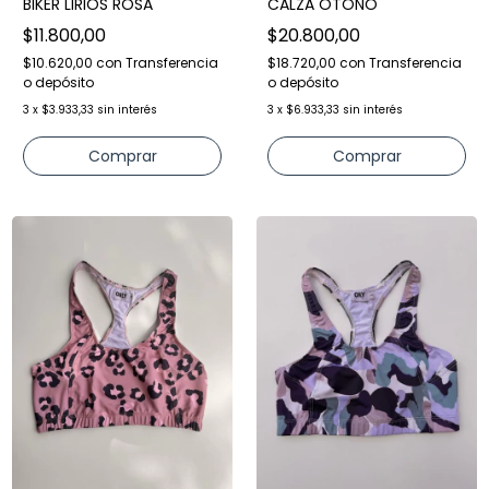
BIKER LIRIOS ROSA
CALZA OTOÑO
$11.800,00
$20.800,00
$10.620,00
con
Transferencia
$18.720,00
con
Transferencia
o depósito
o depósito
3
x
$3.933,33
sin interés
3
x
$6.933,33
sin interés
Comprar
Comprar