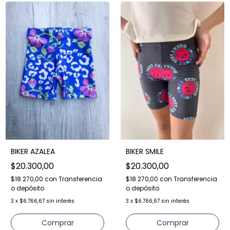
BIKER AZALEA
BIKER SMILE
$20.300,00
$20.300,00
$18.270,00
con
Transferencia
$18.270,00
con
Transferencia
o depósito
o depósito
3
x
$6.766,67
sin interés
3
x
$6.766,67
sin interés
Comprar
Comprar