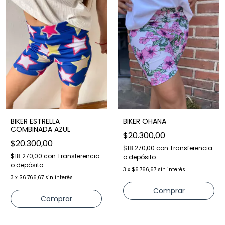
BIKER ESTRELLA
BIKER OHANA
COMBINADA AZUL
$20.300,00
$20.300,00
$18.270,00
con
Transferencia
$18.270,00
con
Transferencia
o depósito
o depósito
3
x
$6.766,67
sin interés
3
x
$6.766,67
sin interés
Comprar
Comprar